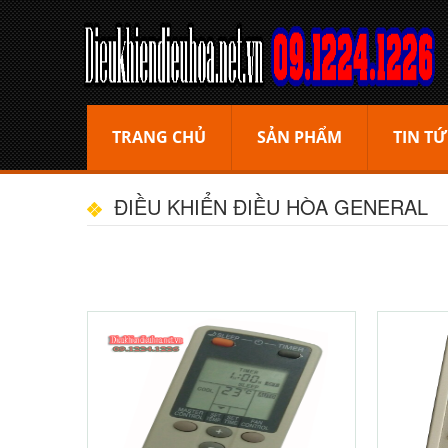
TRANG CHỦ
SẢN PHẨM
TIN TỨ
ĐIỀU KHIỂN ĐIỀU HÒA GENERAL