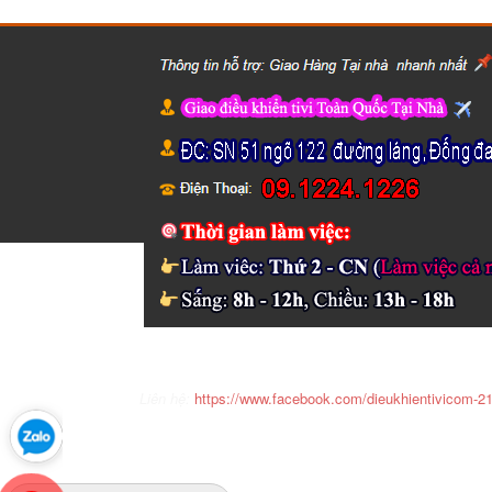
Liên hệ:
https://www.facebook.com/dieukhientivicom-