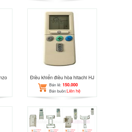
anzo
Điều khiển điều hòa hitachi HJ
150.000
Bán lẻ:
Liên hệ
Bán buôn: