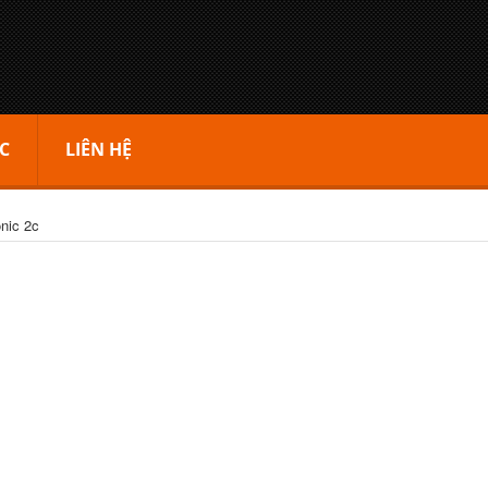
C
LIÊN HỆ
nic 2c