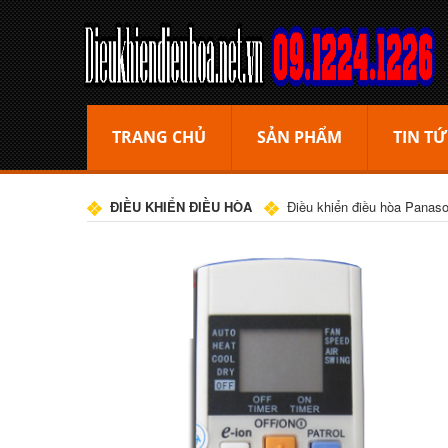
TRANG CHỦ
SẢN PHẨM
TIN TỨ
ĐIỀU KHIỂN ĐIỀU HÒA
Điều khiển điều hòa Panaso